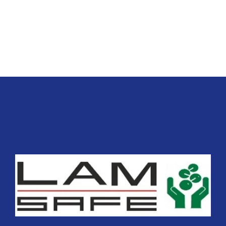
7
8
9
10
11
12
›