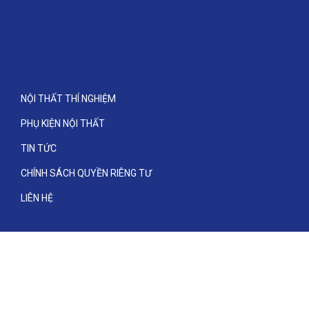
NỘI THẤT THÍ NGHIỆM
PHỤ KIỆN NỘI THẤT
TIN TỨC
CHÍNH SÁCH QUYỀN RIÊNG TƯ
LIÊN HỆ
Lâm Việt Scientific. All rights reserved.
Powered by
HaoQuangViet