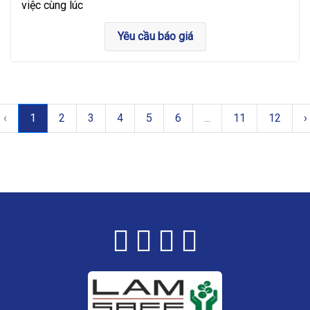
việc cùng lúc
Yêu cầu báo giá
‹
1
2
3
4
5
6
...
11
12
›