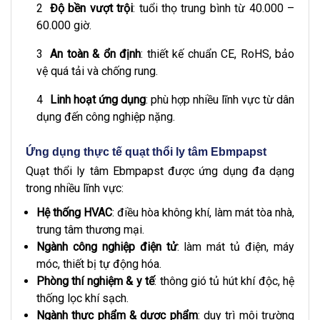
Độ bền vượt trội
: tuổi thọ trung bình từ 40.000 –
60.000 giờ.
An toàn & ổn định
: thiết kế chuẩn CE, RoHS, bảo
vệ quá tải và chống rung.
Linh hoạt ứng dụng
: phù hợp nhiều lĩnh vực từ dân
dụng đến công nghiệp nặng.
Ứng dụng thực tế quạt thổi ly tâm Ebmpapst
Quạt thổi ly tâm Ebmpapst được ứng dụng đa dạng
trong nhiều lĩnh vực:
Hệ thống HVAC
: điều hòa không khí, làm mát tòa nhà,
trung tâm thương mại.
Ngành công nghiệp điện tử
: làm mát tủ điện, máy
móc, thiết bị tự động hóa.
Phòng thí nghiệm & y tế
: thông gió tủ hút khí độc, hệ
thống lọc khí sạch.
Ngành thực phẩm & dược phẩm
: duy trì môi trường