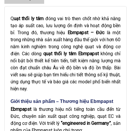
Q
uạt thổi ly tâm
đóng vai trò then chốt nhờ khả năng
tạo áp suất cao, lưu lượng ổn định và hoạt động bền
bỉ. Trong đó, thương hiệu
Ebmpapst – Đức
là một
trong những nhà sản xuất hàng đầu thế giới với hơn 60
năm kinh nghiệm trong công nghệ quạt và động cơ
điện. Các dòng
quạt thổi ly tâm Ebmpapst
không chỉ
nổi bật bởi thiết kế tiên tiến, tiết kiệm năng lượng mà
còn đạt chuẩn châu Âu về độ bền và độ ồn thấp. Bài
viết sau sẽ giúp bạn tìm hiểu chi tiết thông số kỹ thuật,
ứng dụng thực tế và báo giá các model phổ biến nhất
hiện nay.
Giới thiệu sản phẩm – Thương hiệu Ebmpapst
Ebmpapst
là thương hiệu nổi tiếng toàn cầu đến từ
Đức, chuyên sản xuất quạt công nghiệp, quạt EC và
động cơ điện. Với triết lý
“engineered in Germany”
, sản
phẩm của Ebmpapst luôn chú trọng: