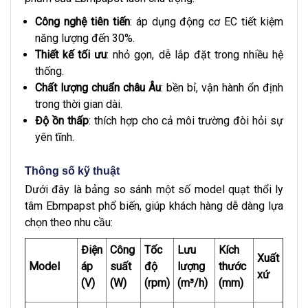
Công nghệ tiên tiến
: áp dụng động cơ EC tiết kiệm
năng lượng đến 30%.
Thiết kế tối ưu
: nhỏ gọn, dễ lắp đặt trong nhiều hệ
thống.
Chất lượng chuẩn châu Âu
: bền bỉ, vận hành ổn định
trong thời gian dài.
Độ ồn thấp
: thích hợp cho cả môi trường đòi hỏi sự
yên tĩnh.
Thông số kỹ thuật
Dưới đây là bảng so sánh một số model quạt thổi ly
tâm Ebmpapst phổ biến, giúp khách hàng dễ dàng lựa
chọn theo nhu cầu:
Điện
Công
Tốc
Lưu
Kích
Xuất
Model
áp
suất
độ
lượng
thước
xứ
(V)
(W)
(rpm)
(m³/h)
(mm)