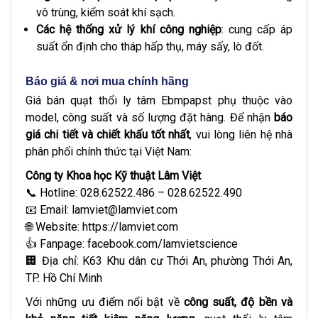
vô trùng, kiểm soát khí sạch.
Các hệ thống xử lý khí công nghiệp
: cung cấp áp
suất ổn định cho tháp hấp thụ, máy sấy, lò đốt.
Báo giá & nơi mua chính hãng
Giá bán quạt thổi ly tâm Ebmpapst phụ thuộc vào
model, công suất và số lượng đặt hàng. Để nhận
báo
giá chi tiết và chiết khấu tốt nhất
, vui lòng liên hệ nhà
phân phối chính thức tại Việt Nam:
Công ty Khoa học Kỹ thuật Lâm Việt
📞 Hotline: 028.62522.486 – 028.62522.490
📧 Email: lamviet@lamviet.com
🌐 Website:
https://lamviet.com
👍 Fanpage:
facebook.com/lamvietscience
🏢 Địa chỉ: K63 Khu dân cư Thới An, phường Thới An,
TP. Hồ Chí Minh
Với những ưu điểm nổi bật về
công suất, độ bền và