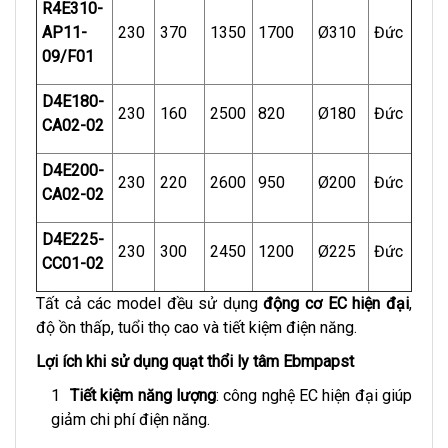
R4E310-
AP11-
230
370
1350
1700
Ø310
Đức
09/F01
D4E180-
230
160
2500
820
Ø180
Đức
CA02-02
D4E200-
230
220
2600
950
Ø200
Đức
CA02-02
D4E225-
230
300
2450
1200
Ø225
Đức
CC01-02
Tất cả các model đều sử dụng
động cơ EC hiện đại
,
độ ồn thấp, tuổi thọ cao và tiết kiệm điện năng.
Lợi ích khi sử dụng quạt thổi ly tâm Ebmpapst
Tiết kiệm năng lượng
: công nghệ EC hiện đại giúp
giảm chi phí điện năng.