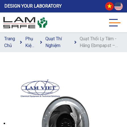
DESIGN YOUR LABORATORY
Trang
Phụ
Quạt Thí
Quạt Thổi Ly Tâm -
Chủ
Kiện
Nghiệm
Hãng Ebmpapst –
Nội
Giải Pháp Lưu
Thất
Thông Không Khí