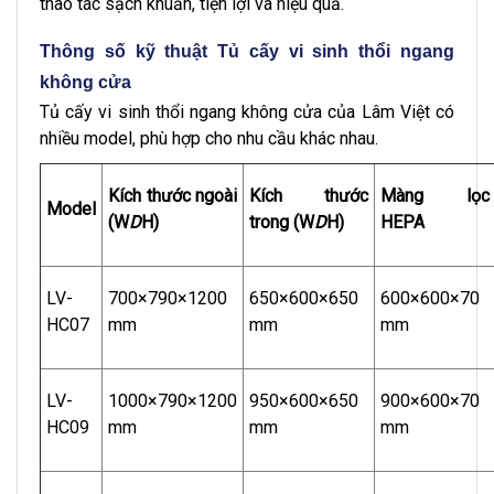
thao tác sạch khuẩn, tiện lợi và hiệu quả.
Thông số kỹ thuật Tủ cấy vi sinh thổi ngang
không cửa
Tủ cấy vi sinh thổi ngang không cửa của Lâm Việt có
nhiều model, phù hợp cho nhu cầu khác nhau.
Kích thước ngoài
Kích thước
Màng lọc
Model
(W
D
H)
trong (W
D
H)
HEPA
LV-
700×790×1200
650×600×650
600×600×70
HC07
mm
mm
mm
LV-
1000×790×1200
950×600×650
900×600×70
HC09
mm
mm
mm