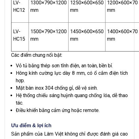
LV-
1300×790×1200
1250×600×650
1200×600×70
HC12
mm
mm
mm
LV-
1500×790×1200
1450×600×650
1400×600×70
HC15
mm
mm
mm
Các điểm chung nổi bật:
Vỏ tủ bằng thép sơn tĩnh điện, an toàn, bền bỉ.
Hông kính cường lực dày 8 mm, có ổ cắm điện tích
hợp.
Mặt bàn inox 304 chống gỉ, dễ vệ sinh.
Hệ thống chiếu sáng huỳnh quang chống lóa, dễ thao
tác.
Điều khiển bằng cảm ứng hoặc remote.
Ưu điểm & lợi ích
Sản phẩm của Lâm Việt không chỉ được đánh giá cao