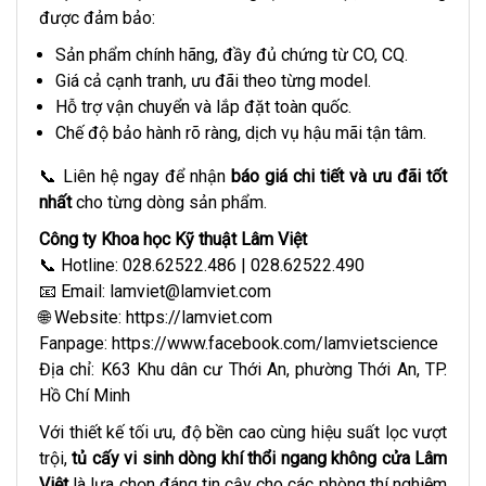
được đảm bảo:
Sản phẩm chính hãng, đầy đủ chứng từ CO, CQ.
Giá cả cạnh tranh, ưu đãi theo từng model.
Hỗ trợ vận chuyển và lắp đặt toàn quốc.
Chế độ bảo hành rõ ràng, dịch vụ hậu mãi tận tâm.
📞 Liên hệ ngay để nhận
báo giá chi tiết và ưu đãi tốt
nhất
cho từng dòng sản phẩm.
Công ty Khoa học Kỹ thuật Lâm Việt
📞 Hotline: 028.62522.486 | 028.62522.490
📧 Email:
lamviet@lamviet.com
🌐 Website:
https://lamviet.com
Fanpage:
https://www.facebook.com/lamvietscience
Địa chỉ: K63 Khu dân cư Thới An, phường Thới An, TP.
Hồ Chí Minh
Với thiết kế tối ưu, độ bền cao cùng hiệu suất lọc vượt
trội,
tủ cấy vi sinh dòng khí thổi ngang không cửa Lâm
Việt
là lựa chọn đáng tin cậy cho các phòng thí nghiệm