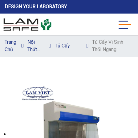
DESIGN YOUR LABORATORY
Trang
Nội
Tủ Cấy Vi Sinh
Tủ Cấy
Chủ
Thất
Thổi Ngang
Thí
Không Cửa Lâm
Nghiệm
Việt – Ứng Dụng
Nuôi Cấy Mô
&amp; Vi Sinh