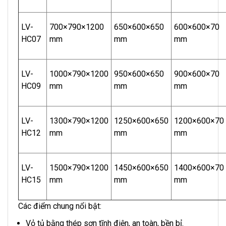
LV-
700×790×1200
650×600×650
600×600×70
HC07
mm
mm
mm
LV-
1000×790×1200
950×600×650
900×600×70
HC09
mm
mm
mm
LV-
1300×790×1200
1250×600×650
1200×600×70
HC12
mm
mm
mm
LV-
1500×790×1200
1450×600×650
1400×600×70
HC15
mm
mm
mm
Các điểm chung nổi bật:
Vỏ tủ bằng thép sơn tĩnh điện, an toàn, bền bỉ.