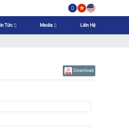
in Tức
Media
Liên Hệ
Download