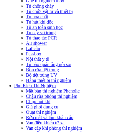
Ghế thí nghiệm inox
Tủ chống cháy
Tủ chứa vật tư và thiết bị
Tủ hóa chất
Tủ hút khí độc
Tủ an toàn sinh học
Tủ cấy vô trùng
Tủ thao tác PCR
Air shower
Laf cân
Passbox
Nội thất y tế
Tủ bảo quản ống nội soi
Bồn rửa tiệt trùng
Bộ tiệt trùng UV
Hàng thiết bị thí nghiệm
Phụ Kiện Thí Nghiệm
Mặt bàn thí nghiệm Phenolic
Chậu rửa phòng thí nghiệm
Chụp hút khí
Giá phơi dụng cụ
Quạt thí nghiệm
Rửa mắt và tắm khẩn cấp
Van điều khiển từ xa
Van cấp khí phòng thí nghiệm