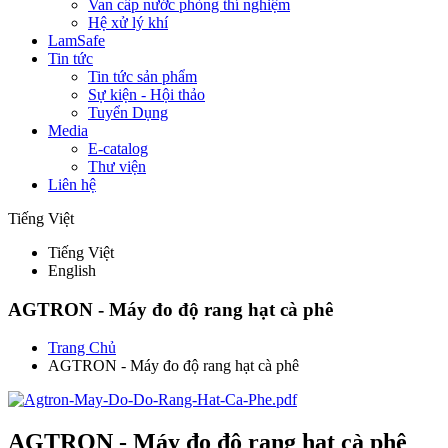
Van cấp nước phòng thí nghiệm
Hệ xử lý khí
LamSafe
Tin tức
Tin tức sản phẩm
Sự kiện - Hội thảo
Tuyển Dụng
Media
E-catalog
Thư viện
Liên hệ
Tiếng Việt
Tiếng Việt
English
AGTRON - Máy đo độ rang hạt cà phê
Trang Chủ
AGTRON - Máy đo độ rang hạt cà phê
AGTRON - Máy đo độ rang hạt cà phê