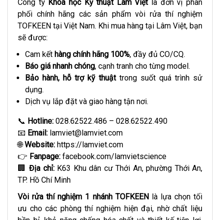
Công ty
Khoa học Kỹ thuật Lâm Việt
là đơn vị phân
phối chính hãng các sản phẩm vòi rửa thí nghiệm
TOFKEEN tại Việt Nam. Khi mua hàng tại Lâm Việt, bạn
sẽ được:
Cam kết
hàng chính hãng 100%
, đầy đủ CO/CQ.
Báo giá nhanh chóng
, cạnh tranh cho từng model.
Bảo hành, hỗ trợ kỹ thuật
trong suốt quá trình sử
dụng.
Dịch vụ lắp đặt và giao hàng tận nơi.
📞
Hotline:
028.62522.486 – 028.62522.490
📧
Email:
lamviet@lamviet.com
🌐
Website:
https://lamviet.com
👉
Fanpage:
facebook.com/lamvietscience
🏢
Địa chỉ:
K63 Khu dân cư Thới An, phường Thới An,
TP. Hồ Chí Minh
Vòi rửa thí nghiệm 1 nhánh TOFKEEN
là lựa chọn tối
ưu cho các phòng thí nghiệm hiện đại, nhờ chất liệu