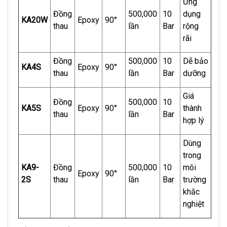
Ứng
Đồng
500,000
10
dụng
KA20W
Epoxy
90°
thau
lần
Bar
rộng
rãi
Đồng
500,000
10
Dễ bảo
KA4S
Epoxy
90°
thau
lần
Bar
dưỡng
Giá
Đồng
500,000
10
KA5S
Epoxy
90°
thành
thau
lần
Bar
hợp lý
Dùng
trong
KA9-
Đồng
500,000
10
môi
Epoxy
90°
2S
thau
lần
Bar
trường
khắc
nghiệt