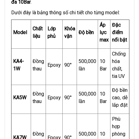
đa 10Bar
.
Dưới đây là bảng thông số chi tiết cho từng model:
Áp
Đặc
Chất
Lớp
Khóa
Model
Độ bền
lực
điểm
liệu
phủ
vặn
max
nổi bật
Chống
KA4-
Đồng
500,000
10
hóa
Epoxy
90°
1W
thau
lần
Bar
chất,
tia UV
Độ bền
Đồng
500,000
10
KA5W
Epoxy
90°
cao, dễ
thau
lần
Bar
lắp đặt
Phù
hợp
Đồng
500,000
10
phòng
KA7W
Epoxy
90°