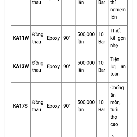
thau
lần
Bar
thí
nghiệm
lớn
Thiết
Đồng
500,000
10
KA11W
Epoxy
90°
kế gọn
thau
lần
Bar
nhẹ
Tiện
Đồng
500,000
10
KA13W
Epoxy
90°
lợi, an
thau
lần
Bar
toàn
Chống
ăn
Đồng
500,000
10
mòn,
KA17S
Epoxy
90°
thau
lần
Bar
tuổi
thọ
cao