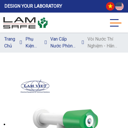
DESIGN YOUR LABORATORY
Trang
Phụ
Van Cấp
Vòi Nước Thí
Chủ
Kiện
Nước Phòng
Nghiệm - Hãng
Nội
Thí Nghiệm
TOF KEEN
Thất