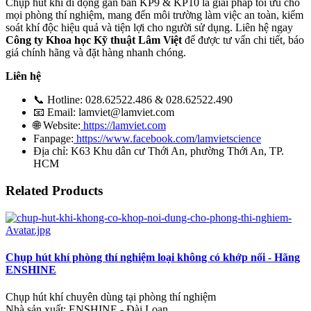
Chụp hút khí di động gắn bàn KP9 & KP10 là giải pháp tối ưu cho
mọi phòng thí nghiệm, mang đến môi trường làm việc an toàn, kiểm
soát khí độc hiệu quả và tiện lợi cho người sử dụng. Liên hệ ngay
Công ty Khoa học Kỹ thuật Lâm Việt
để được tư vấn chi tiết, báo
giá chính hãng và đặt hàng nhanh chóng.
Liên hệ
📞 Hotline: 028.62522.486 & 028.62522.490
📧 Email: lamviet@lamviet.com
🌐 Website:
https://lamviet.com
Fanpage:
https://www.facebook.com/lamvietscience
Địa chỉ: K63 Khu dân cư Thới An, phường Thới An, TP.
HCM
Related Products
Chụp hút khí phòng thí nghiệm loại không có khớp nối - Hãng
ENSHINE
Chụp hút khí chuyên dùng tại phòng thí nghiệm
Nhà sản xuất: ENSHINE - Đài Loan