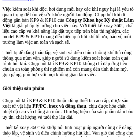
Việc kiểm soát khí độc, hơi dung môi hay các khí nguy hại là yếu tố
quan trọng để bảo vệ sức khỏe người lao động. Chụp hút khí di
động gắn bàn KP9 & KP10 của
Công ty Khoa học Kỹ thuật Lâm
Việt
là giải pháp lý tưởng cho việc này. Với thiết kế xoay 360°, chất
liệu cao cấp và khả năng lắp đặt trực tiếp trên bàn thí nghiệm, các
model KP9 & KP10 mang đến hiệu quả hút khí tối ưu, bảo vệ môi
trường làm việc an toàn và sạch sẽ.
Thiết bị dễ dàng tháo lắp, vệ sinh và điều chỉnh luồng khí thủ công
thông qua núm vặn, giúp người sử dụng kiểm soát hoàn toàn quá
trình hút khí. Chụp hút khí KP9 & KP10 không chỉ đáp ứng tiêu
chuẩn an toàn phòng thí nghiệm mà còn mang đến tính thẩm mỹ,
gọn gàng, phù hợp với mọi không gian làm việc.
Giới thiệu sản phẩm
Chụp hút khí KP9 & KP10 thuộc dòng thiết bị cao cấp, được sản
xuất từ vật liệu
PP/PC, inox và đồng thau
, chịu được hóa chất,
nhiệt độ cao và chống ăn mòn. Thương hiệu của sản phẩm đảm bảo
uy tín, chất lượng và tuổi thọ lâu dài.
Thiết kế xoay 360° và khớp nối linh hoạt giúp người dùng dễ dàng
tháo lắp, vệ sinh và điều chỉnh hướng hút khí. Van gió thủ công cho