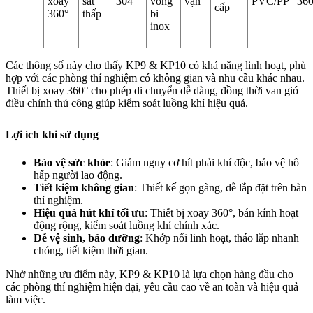
xoay
sát
304
vòng
vặn
PVC/PP
360
cấp
360°
thấp
bi
inox
Các thông số này cho thấy KP9 & KP10 có khả năng linh hoạt, phù
hợp với các phòng thí nghiệm có không gian và nhu cầu khác nhau.
Thiết bị xoay 360° cho phép di chuyển dễ dàng, đồng thời van gió
điều chỉnh thủ công giúp kiểm soát luồng khí hiệu quả.
Lợi ích khi sử dụng
Bảo vệ sức khỏe
: Giảm nguy cơ hít phải khí độc, bảo vệ hô
hấp người lao động.
Tiết kiệm không gian
: Thiết kế gọn gàng, dễ lắp đặt trên bàn
thí nghiệm.
Hiệu quả hút khí tối ưu
: Thiết bị xoay 360°, bán kính hoạt
động rộng, kiểm soát luồng khí chính xác.
Dễ vệ sinh, bảo dưỡng
: Khớp nối linh hoạt, tháo lắp nhanh
chóng, tiết kiệm thời gian.
Nhờ những ưu điểm này, KP9 & KP10 là lựa chọn hàng đầu cho
các phòng thí nghiệm hiện đại, yêu cầu cao về an toàn và hiệu quả
làm việc.