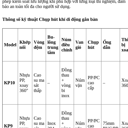
phép kiểm soát lưu lượng khí phù hợp với từng loại thí nghiệm, đảm
bảo an toàn tối đa cho người sử dụng.
Thông số kỹ thuật Chụp hút khí di động gắn bàn
Bu-
Núm
Thi
Khớp
Vòng
lông
Van
Chụp
Ống
Model
điều
bị
nối
đệm
trung
gió
hút
dẫn
chỉnh
xo
tâm
Đồng
Nhựa
Cao
thau
PP/PC
PP,
su ma
+
Núm
Xo
KP10
–
cao
–
xoay
sát
vòng
vặn
360
cấp
360°
thấp
bi
inox
Đồng
Nhựa
Cao
thau
PP/PC
PP,
su ma
Inox
+
Núm
75mm
Xo
KP9
cao