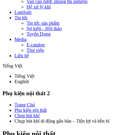
Van cấp nước phòng thí nghiệm
Hệ xử lý khí
LamSafe
Tin tức
Tin tức sản phẩm
Sự kiện - Hội thảo
Tuyển Dụng
Media
E-catalog
Thư viện
Liên hệ
Tiếng Việt
Tiếng Việt
English
Phụ kiện nội thất 2
Trang Chủ
Phụ kiện nội thất
Chụp hút khí
Chụp hút khí di động gắn bàn – Tiện lợi và bền bỉ
Phụ kiện nội thất