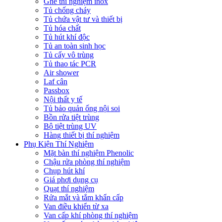
Ghế thí nghiệm inox
Tủ chống cháy
Tủ chứa vật tư và thiết bị
Tủ hóa chất
Tủ hút khí độc
Tủ an toàn sinh học
Tủ cấy vô trùng
Tủ thao tác PCR
Air shower
Laf cân
Passbox
Nội thất y tế
Tủ bảo quản ống nội soi
Bồn rửa tiệt trùng
Bộ tiệt trùng UV
Hàng thiết bị thí nghiệm
Phụ Kiện Thí Nghiệm
Mặt bàn thí nghiệm Phenolic
Chậu rửa phòng thí nghiệm
Chụp hút khí
Giá phơi dụng cụ
Quạt thí nghiệm
Rửa mắt và tắm khẩn cấp
Van điều khiển từ xa
Van cấp khí phòng thí nghiệm