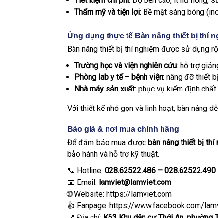
Tiết kiệm chi phí
: Độ bền cao, ít hư hỏng, s
Thẩm mỹ và tiện lợi
: Bề mặt sáng bóng (ino
Ứng dụng thực tế Bàn nâng thiết bị thí 
Bàn nâng thiết bị thí nghiệm được sử dụng rộn
Trường học và viện nghiên cứu
: hỗ trợ giả
Phòng lab y tế – bệnh viện
: nâng đỡ thiết 
Nhà máy sản xuất
: phục vụ kiểm định chất
Với thiết kế nhỏ gọn và linh hoạt, bàn nâng dễ
Báo giá & nơi mua chính hãng
Để đảm bảo mua được
bàn nâng thiết bị th
bảo hành và hỗ trợ kỹ thuật.
📞 Hotline:
028.62522.486 – 028.62522.490
📧 Email:
lamviet@lamviet.com
🌐 Website:
https://lamviet.com
👍 Fanpage:
https://www.facebook.com/lamv
📍 Địa chỉ:
K63 Khu dân cư Thới An, phường T