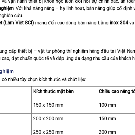
và vận hành thiết bị khoa học luôn đòi hỏi sự chính xác, an toà
 nghiệm
. Với khả năng nâng – hạ linh hoạt, bàn nâng giúp cố định
 nghiên cứu.
t (Lâm Việt SCI)
mang đến các dòng bàn nâng bằng
inox 304
v
ung cấp thiết bị – vật tư phòng thí nghiệm hàng đầu tại Việt Na
 cao, đạt chuẩn quốc tế và đáp ứng đa dạng nhu cầu của khách h
nghiệm
I
có nhiều tùy chọn kích thước và chất liệu:
Kích thước mặt bàn
Chiều cao nâng tố
150 x 150 mm
100 mm
200 x 200 mm
150 mm
250 x 250 mm
200 mm