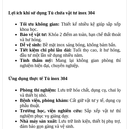
Lợi ích khi sử dụng Tủ chứa vật tư inox 304
Tối ưu không gian:
Thiết kế nhiều kệ giúp sắp xếp
khoa học.
Bảo vệ vật tư:
Khóa 2 điểm an toàn, hạn chế thất thoát
và hư hỏng.
Dễ vệ sinh:
Bề mặt inox sáng bóng, không bám bẩn.
Tiết kiệm chi phí lâu dài:
Tuổi thọ cao, ít hư hỏng,
đầu tư một lần sử dụng nhiều năm.
Tính thẩm mỹ:
Mang lại không gian phòng thí
nghiệm hiện đại, chuyên nghiệp.
Ứng dụng thực tế Tủ inox 304
Phòng thí nghiệm:
Lưu trữ hóa chất, dụng cụ, chai lọ
và thiết bị nhỏ.
Bệnh viện, phòng khám:
Cất giữ vật tư y tế, dụng cụ
phẫu thuật.
Trường học, viện nghiên cứu:
Sắp xếp vật tư thí
nghiệm phục vụ giảng dạy.
Nhà máy sản xuất:
Lưu trữ linh kiện, thiết bị phụ trợ,
đảm bảo gọn gàng và vệ sinh.