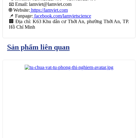
📧 Email: lamviet@lamviet.com
🌐 Website:
https://lamviet.com
📌 Fanpage:
facebook.com/lamvietscience
🏢 Địa chỉ: K63 Khu dân cư Thới An, phường Thới An, TP.
Hồ Chí Minh