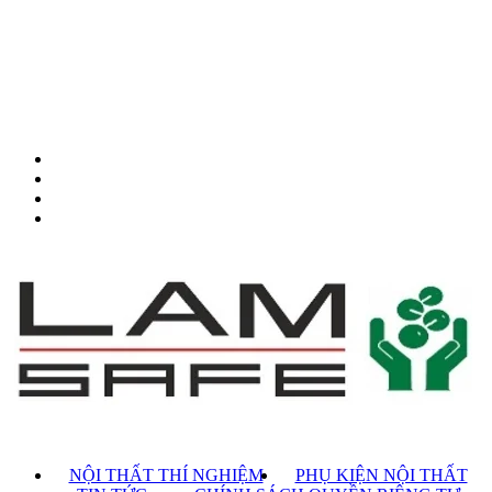
NỘI THẤT THÍ NGHIỆM
PHỤ KIỆN NỘI THẤT