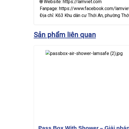
🌐 Website:
https://lamviet.com
Fanpage:
https://www.facebook.com/lamvie
Địa chỉ: K63 Khu dân cư Thới An, phường Thới
Pass Box With Shower – Giải phá