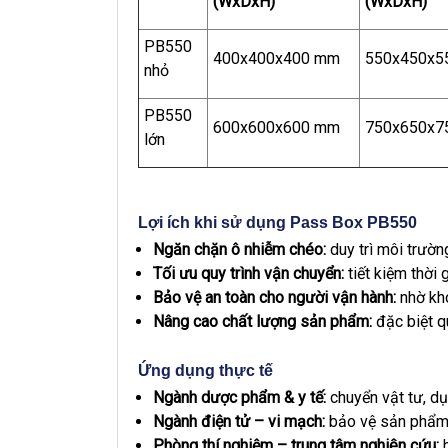
(WxDxH)
(WxDxH)
PB550
400x400x400 mm
550x450x5
nhỏ
PB550
600x600x600 mm
750x650x7
lớn
Lợi ích khi sử dụng Pass Box PB550
Ngăn chặn ô nhiễm chéo:
duy trì môi trườ
Tối ưu quy trình vận chuyển:
tiết kiệm thời 
Bảo vệ an toàn cho người vận hành:
nhờ khó
Nâng cao chất lượng sản phẩm:
đặc biệt qu
Ứng dụng thực tế
Ngành dược phẩm & y tế:
chuyển vật tư, dụ
Ngành điện tử – vi mạch:
bảo vệ sản phẩm k
Phòng thí nghiệm – trung tâm nghiên cứu:
h