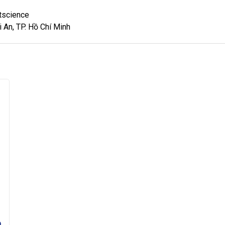
tscience
 An, TP. Hồ Chí Minh
p