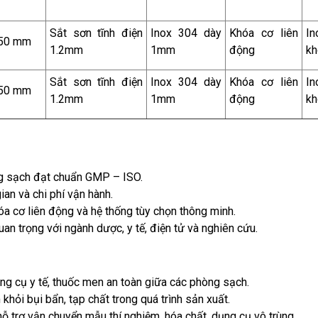
Sắt sơn tĩnh điện
Inox 304 dày
Khóa cơ liên
In
50 mm
1.2mm
1mm
động
kh
Sắt sơn tĩnh điện
Inox 304 dày
Khóa cơ liên
In
50 mm
1.2mm
1mm
động
kh
ng sạch đạt chuẩn GMP – ISO.
gian và chi phí vận hành.
a cơ liên động và hệ thống tùy chọn thông minh.
an trọng với ngành dược, y tế, điện tử và nghiên cứu.
ng cụ y tế, thuốc men an toàn giữa các phòng sạch.
hỏi bụi bẩn, tạp chất trong quá trình sản xuất.
ỗ trợ vận chuyển mẫu thí nghiệm, hóa chất, dụng cụ vô trùng.