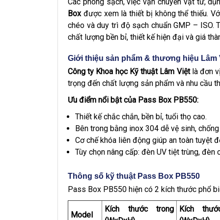
Các phòng sạch, việc vận chuyển vật tư, dụ
Box
được xem là thiết bị không thể thiếu. V
chéo và duy trì độ sạch chuẩn GMP – ISO. T
chất lượng bền bỉ, thiết kế hiện đại và giá thà
Giới thiệu sản phẩm & thương hiệu Lâm 
Công ty Khoa học Kỹ thuật Lâm Việt
là đơn v
trọng đến chất lượng sản phẩm và nhu cầu th
Ưu điểm nổi bật của Pass Box PB550:
Thiết kế chắc chắn, bền bỉ, tuổi thọ cao.
Bên trong bằng inox 304 dễ vệ sinh, chống 
Cơ chế khóa liên động giúp an toàn tuyệt đ
Tùy chọn nâng cấp: đèn UV tiệt trùng, đèn 
Thông số kỹ thuật Pass Box PB550
Pass Box PB550 hiện có 2 kích thước phổ bi
Kích thước trong
Kích thướ
Model