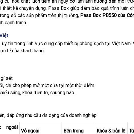
ng cụ, hóa chất luôn tiềm ẩn nguy cơ làm ảnh hưởng đến môi trườ
ới thiết kế chuyên dụng, Pass Box giúp đảm bảo quá trình luân ch
rong số các sản phẩm trên thị trường,
Pass Box PB550 của Công
nh cạnh tranh.
Việt
ị uy tín trong lĩnh vực cung cấp thiết bị phòng sạch tại Việt Nam
ực tế của khách hàng.
gỉ sét.
ối, chỉ cho phép mở một cửa tại một thời điểm.
chiếu sáng, khóa điện từ, chuông báo.
ến, đáp ứng nhu cầu đa dạng của doanh nghiệp:
c ngoài
Vỏ ngoài
Bên trong
Khóa & bản lề
Tù