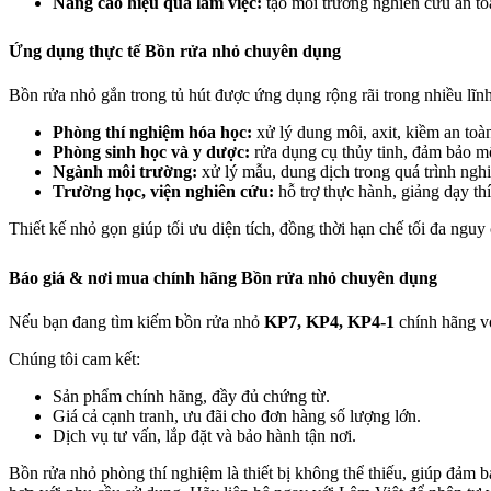
Nâng cao hiệu quả làm việc:
tạo môi trường nghiên cứu an toàn
Ứng dụng thực tế Bồn rửa nhỏ chuyên dụng
Bồn rửa nhỏ gắn trong tủ hút được ứng dụng rộng rãi trong nhiều lĩn
Phòng thí nghiệm hóa học:
xử lý dung môi, axit, kiềm an toà
Phòng sinh học và y dược:
rửa dụng cụ thủy tinh, đảm bảo mô
Ngành môi trường:
xử lý mẫu, dung dịch trong quá trình ngh
Trường học, viện nghiên cứu:
hỗ trợ thực hành, giảng dạy th
Thiết kế nhỏ gọn giúp tối ưu diện tích, đồng thời hạn chế tối đa nguy 
Báo giá & nơi mua chính hãng Bồn rửa nhỏ chuyên dụng
Nếu bạn đang tìm kiếm bồn rửa nhỏ
KP7, KP4, KP4-1
chính hãng vớ
Chúng tôi cam kết:
Sản phẩm chính hãng, đầy đủ chứng từ.
Giá cả cạnh tranh, ưu đãi cho đơn hàng số lượng lớn.
Dịch vụ tư vấn, lắp đặt và bảo hành tận nơi.
Bồn rửa nhỏ phòng thí nghiệm là thiết bị không thể thiếu, giúp đảm 