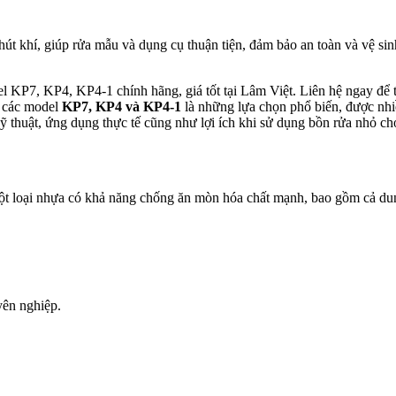
hút khí, giúp rửa mẫu và dụng cụ thuận tiện, đảm bảo an toàn và vệ sin
 KP7, KP4, KP4-1 chính hãng, giá tốt tại Lâm Việt. Liên hệ ngay để tư
, các model
KP7, KP4 và KP4-1
là những lựa chọn phổ biến, được nhiề
 kỹ thuật, ứng dụng thực tế cũng như lợi ích khi sử dụng bồn rửa nhỏ c
t loại nhựa có khả năng chống ăn mòn hóa chất mạnh, bao gồm cả dun
yên nghiệp.