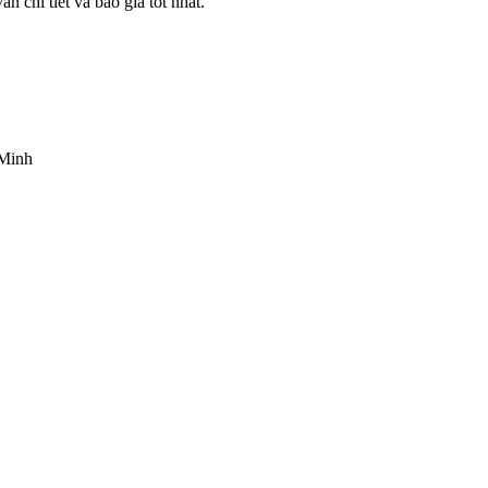
 chi tiết và báo giá tốt nhất.
 Minh