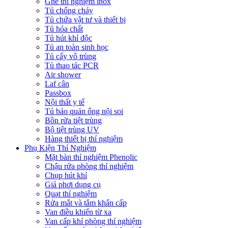
Ghế thí nghiệm inox
Tủ chống cháy
Tủ chứa vật tư và thiết bị
Tủ hóa chất
Tủ hút khí độc
Tủ an toàn sinh học
Tủ cấy vô trùng
Tủ thao tác PCR
Air shower
Laf cân
Passbox
Nội thất y tế
Tủ bảo quản ống nội soi
Bồn rửa tiệt trùng
Bộ tiệt trùng UV
Hàng thiết bị thí nghiệm
Phụ Kiện Thí Nghiệm
Mặt bàn thí nghiệm Phenolic
Chậu rửa phòng thí nghiệm
Chụp hút khí
Giá phơi dụng cụ
Quạt thí nghiệm
Rửa mắt và tắm khẩn cấp
Van điều khiển từ xa
Van cấp khí phòng thí nghiệm