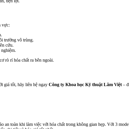
, tiện lợi.
h vực:
n.
i trường vô trùng.
iên cứu.
í nghiệm.
cơ rò rỉ hóa chất ra bên ngoài.
i giá tốt, hãy liên hệ ngay
Công ty Khoa học Kỹ thuật Lâm Việt
– đ
bảo an toàn khi làm việc với hóa chất trong không gian hẹp. Với 3 mod