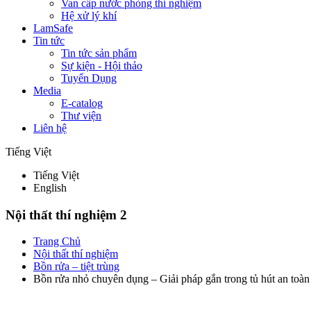
Van cấp nước phòng thí nghiệm
Hệ xử lý khí
LamSafe
Tin tức
Tin tức sản phẩm
Sự kiện - Hội thảo
Tuyển Dụng
Media
E-catalog
Thư viện
Liên hệ
Tiếng Việt
Tiếng Việt
English
Nội thất thí nghiệm 2
Trang Chủ
Nội thất thí nghiệm
Bồn rửa – tiệt trùng
Bồn rửa nhỏ chuyên dụng – Giải pháp gắn trong tủ hút an toàn