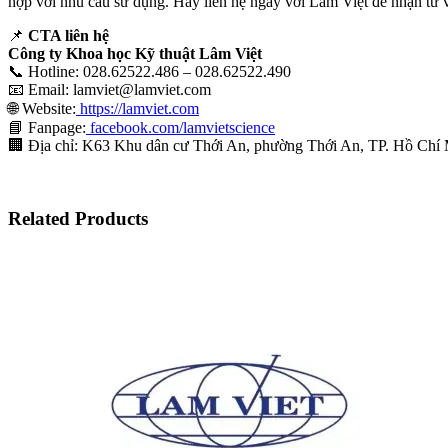
hợp với nhu cầu sử dụng. Hãy liên hệ ngay với Lâm Việt để nhận tư vấn
📌
CTA liên hệ
Công ty Khoa học Kỹ thuật Lâm Việt
📞 Hotline: 028.62522.486 – 028.62522.490
📧 Email: lamviet@lamviet.com
🌐 Website:
https://lamviet.com
📘 Fanpage:
facebook.com/lamvietscience
🏢 Địa chỉ: K63 Khu dân cư Thới An, phường Thới An, TP. Hồ Chí
Related Products