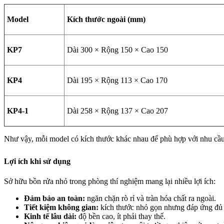
Model
Kích thước ngoài (mm)
KP7
Dài 300 × Rộng 150 × Cao 150
KP4
Dài 195 × Rộng 113 × Cao 170
KP4-1
Dài 258 × Rộng 137 × Cao 207
Như vậy, mỗi model có kích thước khác nhau để phù hợp với nhu cầu l
Lợi ích khi sử dụng
Sở hữu bồn rửa nhỏ trong phòng thí nghiệm mang lại nhiều lợi ích:
Đảm bảo an toàn:
ngăn chặn rò rỉ và tràn hóa chất ra ngoài.
Tiết kiệm không gian:
kích thước nhỏ gọn nhưng đáp ứng đủ 
Kinh tế lâu dài:
độ bền cao, ít phải thay thế.