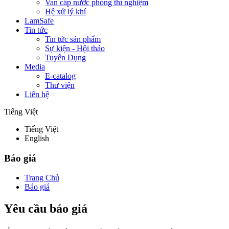
Van cấp nước phòng thí nghiệm
Hệ xử lý khí
LamSafe
Tin tức
Tin tức sản phẩm
Sự kiện - Hội thảo
Tuyển Dụng
Media
E-catalog
Thư viện
Liên hệ
Tiếng Việt
Tiếng Việt
English
Báo giá
Trang Chủ
Báo giá
Yêu cầu báo giá