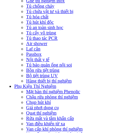
Ghế thí nghiệm inox
Tủ chống cháy
Tủ chứa vật tư và thiết bị
Tủ hóa chất
Tủ hút khí độc
Tủ an toàn sinh học
Tủ cấy vô trùng
Tủ thao tác PCR
Air shower
Laf cân
Passbox
Nội thất y tế
Tủ bảo quản ống nội soi
Bồn rửa tiệt trùng
Bộ tiệt trùng UV
Hàng thiết bị thí nghiệm
Phụ Kiện Thí Nghiệm
Mặt bàn thí nghiệm Phenolic
Chậu rửa phòng thí nghiệm
Chụp hút khí
Giá phơi dụng cụ
Quạt thí nghiệm
Rửa mắt và tắm khẩn cấp
Van điều khiển từ xa
Van cấp khí phòng thí nghiệm