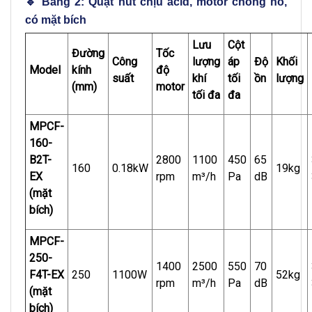
🔹 Bảng 2: Quạt hút chịu acid, motor chống nổ,
có mặt bích
Lưu
Cột
Đường
Tốc
Công
lượng
áp
Độ
Khối
Model
kính
độ
suất
khí
tối
ồn
lượng
(mm)
motor
tối đa
đa
MPCF-
160-
B2T-
2800
1100
450
65
160
0.18kW
19kg
EX
rpm
m³/h
Pa
dB
(mặt
bích)
MPCF-
250-
1400
2500
550
70
F4T-EX
250
1100W
52kg
rpm
m³/h
Pa
dB
(mặt
bích)