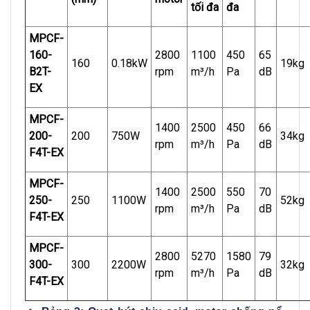
tối đa
đa
MPCF-
160-
2800
1100
450
65
160
0.18kW
19kg
B2T-
rpm
m³/h
Pa
dB
EX
MPCF-
1400
2500
450
66
200-
200
750W
34kg
rpm
m³/h
Pa
dB
F4T-EX
MPCF-
1400
2500
550
70
250-
250
1100W
52kg
rpm
m³/h
Pa
dB
F4T-EX
MPCF-
2800
5270
1580
79
300-
300
2200W
32kg
rpm
m³/h
Pa
dB
F4T-EX