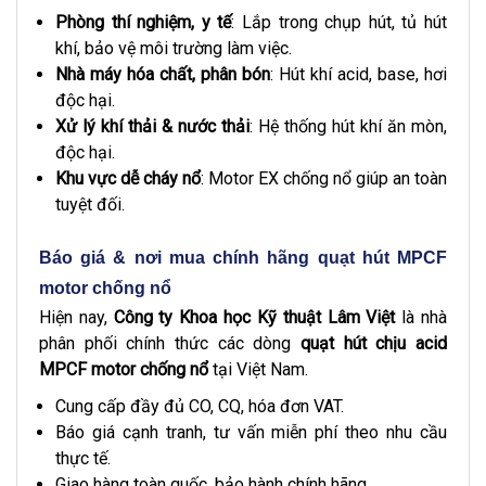
Phòng thí nghiệm, y tế
: Lắp trong chụp hút, tủ hút
khí, bảo vệ môi trường làm việc.
Nhà máy hóa chất, phân bón
: Hút khí acid, base, hơi
độc hại.
Xử lý khí thải & nước thải
: Hệ thống hút khí ăn mòn,
độc hại.
Khu vực dễ cháy nổ
: Motor EX chống nổ giúp an toàn
tuyệt đối.
Báo giá & nơi mua chính hãng quạt hút MPCF
motor chống nổ
Hiện nay,
Công ty Khoa học Kỹ thuật Lâm Việt
là nhà
phân phối chính thức các dòng
quạt hút chịu acid
MPCF motor chống nổ
tại Việt Nam.
Cung cấp đầy đủ CO, CQ, hóa đơn VAT.
Báo giá cạnh tranh, tư vấn miễn phí theo nhu cầu
thực tế.
Giao hàng toàn quốc, bảo hành chính hãng.