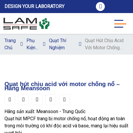
DESIGN YOUR LABORATORY
Trang
Phụ
Quạt Thí
Quạt Hút Chịu Acid
Chủ
Kiện
Nghiệm
Với Motor Chống
Nội
Nổ – Hãng
Thất
Meansoon
Quạt hút chịu acid với motor chống nổ –
Hãng Meansoon
Hãng sản xuất: Meansoon - Trung Quốc
Quạt hút MPCF trang bị motor chống nổ, hoạt động an toàn
trong môi trường có khí độc acid và base, mang lại hiệu suất
vượt trội.