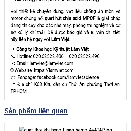
Với thiết kế chuyên dụng, vật liệu chống ăn mòn và
motor chống nổ,
quạt hút chịu acid MPCF
là giải pháp
đáng tin cậy cho các nhà máy, phòng thí nghiệm và cơ
sở xử lý khí thải. Để được báo giá và tư vấn chi tiết,
hãy liên hệ ngay với
Lâm Việt
.
📌
Công ty Khoa học Kỹ thuật Lâm Việt
📞 Hotline: 028.62522.486 – 028.62522.490
📧 Email:
lamviet@lamviet.com
🌐 Website:
https://lamviet.com
👉 Fanpage:
facebook.com/lamvietscience
📍 Địa chỉ: K63 Khu dân cư Thới An, phường Thới An,
TP.HCM