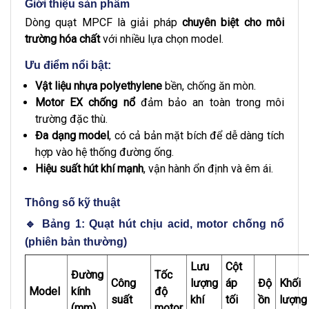
Giới thiệu sản phẩm
Dòng quạt MPCF là giải pháp
chuyên biệt cho môi
trường hóa chất
với nhiều lựa chọn model.
Ưu điểm nổi bật:
Vật liệu nhựa polyethylene
bền, chống ăn mòn.
Motor EX chống nổ
đảm bảo an toàn trong môi
trường đặc thù.
Đa dạng model
, có cả bản mặt bích để dễ dàng tích
hợp vào hệ thống đường ống.
Hiệu suất hút khí mạnh
, vận hành ổn định và êm ái.
Thông số kỹ thuật
🔹 Bảng 1: Quạt hút chịu acid, motor chống nổ
(phiên bản thường)
Lưu
Cột
Đường
Tốc
Công
lượng
áp
Độ
Khối
Model
kính
độ
suất
khí
tối
ồn
lượng
(mm)
motor